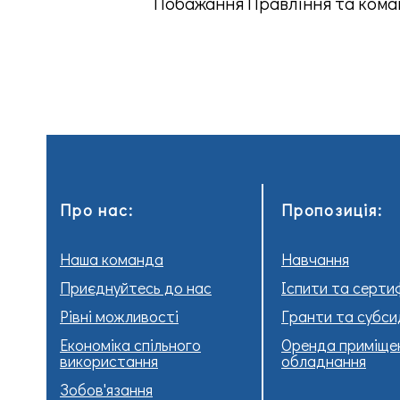
Побажання Правління та кома
Про нас:
Пропозиція:
Наша команда
Навчання
Приєднуйтесь до нас
Іспити та серти
Рівні можливості
Гранти та субси
Економіка спільного
Оренда приміще
використання
обладнання
Зобов'язання