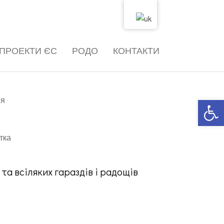
ПРОЕКТИ ЄС
РОДО
КОНТАКТИ
Відкрити панель інструментів
ня
та всіляких гараздів і радощів