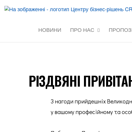
45
accessibility/modules/core/components/skip-link.php
на сайті
НОВИНИ
ПРО НАС
ПРОПОЗ
РІЗДВЯНІ ПРИВІТА
З нагоди прийдешніх Великодні
у вашому професійному та осо