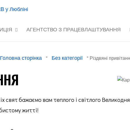
onclick="onSkipLinkClick()"
> Перейти до змісту
Інвестуйте
CRB
в себе!
Lublin
ИЦІЯ
АГЕНТСТВО З ПРАЦЕВЛАШТУВАННЯ
Головна сторінка
Без категорії
"
"
Різдвяні привітан
ННЯ
х свят бажаємо вам теплого і світлого Великодня 
бистому житті!