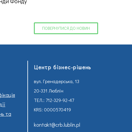
нди Фонду
ПОВЕРНУТИСЯ ДО НОВИН
Центр бізнес-рішень
вул. Гренадерська, 13
20-331 Люблін
фікація
ТЕЛ.: 712-329-92-47
дії
KRS: 0000570419
нь та
kontakt@crb.lublin.pl